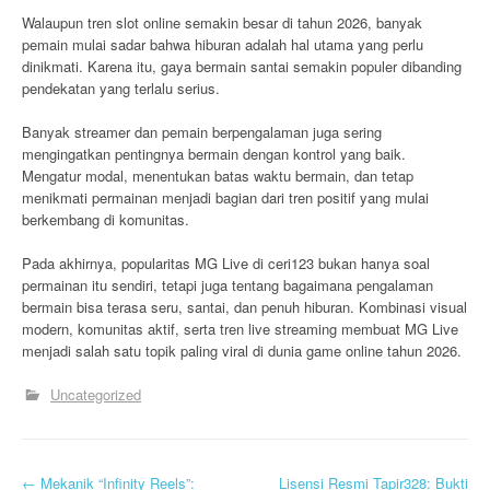
Walaupun tren slot online semakin besar di tahun 2026, banyak
pemain mulai sadar bahwa hiburan adalah hal utama yang perlu
dinikmati. Karena itu, gaya bermain santai semakin populer dibanding
pendekatan yang terlalu serius.
Banyak streamer dan pemain berpengalaman juga sering
mengingatkan pentingnya bermain dengan kontrol yang baik.
Mengatur modal, menentukan batas waktu bermain, dan tetap
menikmati permainan menjadi bagian dari tren positif yang mulai
berkembang di komunitas.
Pada akhirnya, popularitas MG Live di ceri123 bukan hanya soal
permainan itu sendiri, tetapi juga tentang bagaimana pengalaman
bermain bisa terasa seru, santai, dan penuh hiburan. Kombinasi visual
modern, komunitas aktif, serta tren live streaming membuat MG Live
menjadi salah satu topik paling viral di dunia game online tahun 2026.
Uncategorized
←
Mekanik “Infinity Reels”:
Lisensi Resmi Tapir328: Bukti