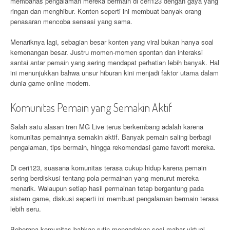
membahas pengalaman mereka bermain di ceri123 dengan gaya yang
ringan dan menghibur. Konten seperti ini membuat banyak orang
penasaran mencoba sensasi yang sama.
Menariknya lagi, sebagian besar konten yang viral bukan hanya soal
kemenangan besar. Justru momen-momen spontan dan interaksi
santai antar pemain yang sering mendapat perhatian lebih banyak. Hal
ini menunjukkan bahwa unsur hiburan kini menjadi faktor utama dalam
dunia game online modern.
Komunitas Pemain yang Semakin Aktif
Salah satu alasan tren MG Live terus berkembang adalah karena
komunitas pemainnya semakin aktif. Banyak pemain saling berbagi
pengalaman, tips bermain, hingga rekomendasi game favorit mereka.
Di ceri123, suasana komunitas terasa cukup hidup karena pemain
sering berdiskusi tentang pola permainan yang menurut mereka
menarik. Walaupun setiap hasil permainan tetap bergantung pada
sistem game, diskusi seperti ini membuat pengalaman bermain terasa
lebih seru.
Beberapa komunitas bahkan rutin mengadakan sesi mabar virtual