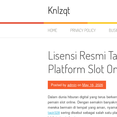
Skip
Knlzqt
to
content
HOME
PRIVACY POLICY
BUS
Lisensi Resmi T
Platform Slot O
Posted by
admin
on
May 16, 2026
Dalam dunia hiburan digital yang terus berke
pemain slot online. Dengan semakin banyakn
mereka bermain di tempat yang aman, nyaman
tapir328
sering disebut sebagai salah satu p