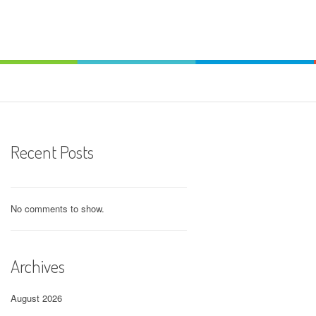
Recent Posts
No comments to show.
Archives
August 2026