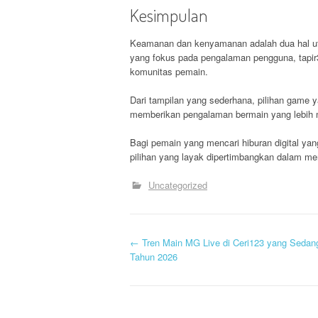
Kesimpulan
Keamanan dan kenyamanan adalah dua hal uta
yang fokus pada pengalaman pengguna, tapir3
komunitas pemain.
Dari tampilan yang sederhana, pilihan game
memberikan pengalaman bermain yang lebih
Bagi pemain yang mencari hiburan digital yang
pilihan yang layak dipertimbangkan dalam men
Uncategorized
P
←
Tren Main MG Live di Ceri123 yang Sedang 
Tahun 2026
o
s