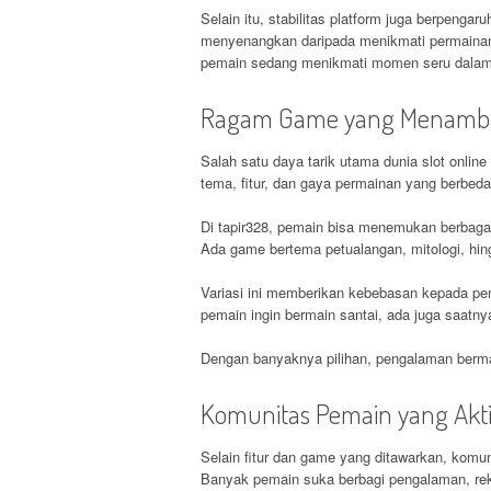
Selain itu, stabilitas platform juga berpenga
menyenangkan daripada menikmati permainan t
pemain sedang menikmati momen seru dala
Ragam Game yang Menambah
Salah satu daya tarik utama dunia slot onlin
tema, fitur, dan gaya permainan yang berbed
Di tapir328, pemain bisa menemukan berbagai j
Ada game bertema petualangan, mitologi, hing
Variasi ini memberikan kebebasan kepada pe
pemain ingin bermain santai, ada juga saatn
Dengan banyaknya pilihan, pengalaman bermai
Komunitas Pemain yang Aktif
Selain fitur dan game yang ditawarkan, komun
Banyak pemain suka berbagi pengalaman, rek