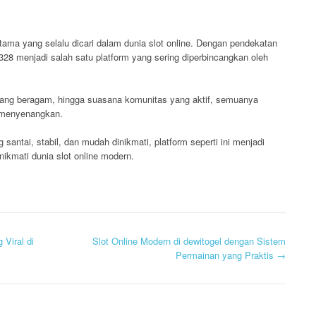
ma yang selalu dicari dalam dunia slot online. Dengan pendekatan
28 menjadi salah satu platform yang sering diperbincangkan oleh
 yang beragam, hingga suasana komunitas yang aktif, semuanya
 menyenangkan.
 santai, stabil, dan mudah dinikmati, platform seperti ini menjadi
ikmati dunia slot online modern.
Viral di
Slot Online Modern di dewitogel dengan Sistem
Permainan yang Praktis
→