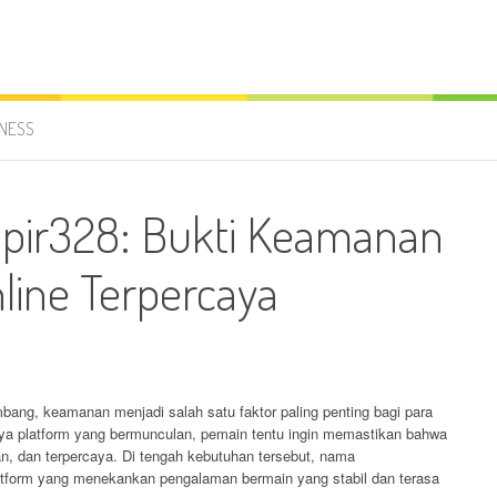
INESS
apir328: Bukti Keamanan
nline Terpercaya
mbang, keamanan menjadi salah satu faktor paling penting bagi para
ya platform yang bermunculan, pemain tentu ingin memastikan bahwa
, dan terpercaya. Di tengah kebutuhan tersebut, nama
latform yang menekankan pengalaman bermain yang stabil dan terasa