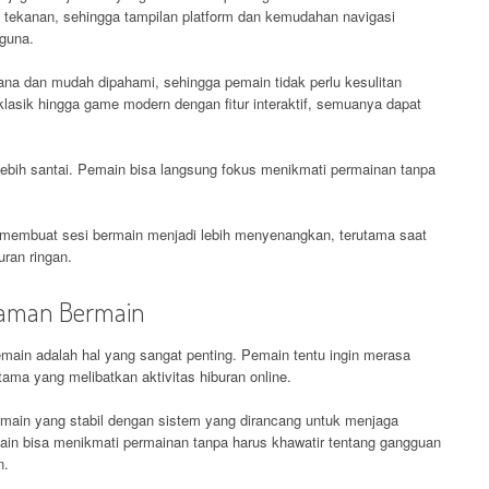
a tekanan, sehingga tampilan platform dan kemudahan navigasi
gguna.
na dan mudah dipahami, sehingga pemain tidak perlu kesulitan
 klasik hingga game modern dengan fitur interaktif, semuanya dapat
ebih santai. Pemain bisa langsung fokus menikmati permainan tanpa
 membuat sesi bermain menjadi lebih menyenangkan, terutama saat
ran ringan.
laman Bermain
emain adalah hal yang sangat penting. Pemain tentu ingin merasa
ama yang melibatkan aktivitas hiburan online.
main yang stabil dengan sistem yang dirancang untuk menjaga
in bisa menikmati permainan tanpa harus khawatir tentang gangguan
n.