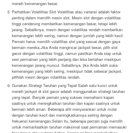
meraih kemenangan besar.
Perhatikan Volatilitas Slot Volatilitas atau variansi adalah faktor
penting dalam memilih mesin slot. Mesin slot dengan volatilitas
tinggi cenderung memberikan kemenangan besar, tetapi lebih
jarang. Sebaliknya, mesin dengan volatilitas rendah memberikan
kemenangan lebih sering, namun dengan jumlah yang lebih kecil.
Pemain harus memilih volatilitas slot yang sesuai dengan gaya
bermain mereka.Jika Anda mengincar jackpot besar, pilih slot
gacor dengan volatilitas tinggi, namun pastikan Anda siap untuk
sesi permainan yang lebih panjang dan bisa bertahan meskipun
kemenangan jarang muncul. Sebaliknya, jika Anda lebih suka
kemenangan yang lebih sering, meskipun tidak sebesar jackpot,
pilihlah mesin dengan volatilitas rendah.
Gunakan Strategi Taruhan yang Tepat Salah satu kunci untuk
meraih jackpot di slot gacor adalah menggunakan strategi taruhan
yang tepat. Banyak pemain yang sukses memahami kapan
saatnya untuk meningkatkan taruhan dan kapan saatnya untuk
bermain lebih aman. Beberapa ahli menyarankan untuk mulai
dengan taruhan kecil dan meningkatkannya seiring dengan
frekuensi kemenangan.Selain itu, beberapa pemain juga memilih
untuk memanfaatkan taruhan maksimal saat permainan memasuki
fase bonus atau putaran bebas, karena ini bisa meningkatkan