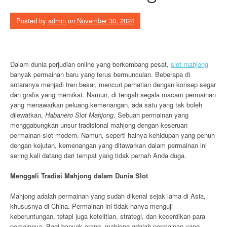
Posted by
admin
on
November 30, 2024
Dalam dunia perjudian online yang berkembang pesat,
slot mahjong
banyak permainan baru yang terus bermunculan. Beberapa di
antaranya menjadi tren besar, mencuri perhatian dengan konsep segar
dan grafis yang memikat. Namun, di tengah segala macam permainan
yang menawarkan peluang kemenangan, ada satu yang tak boleh
dilewatkan,
Habanero Slot Mahjong
. Sebuah permainan yang
menggabungkan unsur tradisional mahjong dengan keseruan
permainan slot modern. Namun, seperti halnya kehidupan yang penuh
dengan kejutan, kemenangan yang ditawarkan dalam permainan ini
sering kali datang dari tempat yang tidak pernah Anda duga.
Menggali Tradisi Mahjong dalam Dunia Slot
Mahjong adalah permainan yang sudah dikenal sejak lama di Asia,
khususnya di China. Permainan ini tidak hanya menguji
keberuntungan, tetapi juga ketelitian, strategi, dan kecerdikan para
pemainnya. Bagi banyak orang, mahjong adalah permainan yang