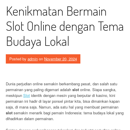
Kenikmatan Bermain
Slot Online dengan Tema
Budaya Lokal
Posted by
admin
on
November 20, 2024
Dunia perjudian online semakin berkembang pesat, dan salah satu
permainan yang paling digemari adalah
slot
online. Siapa sangka,
meskipun
Slot
identik dengan mesin yang berputar di kasino, kini
permainan ini hadir di layar ponsel pintar kita, bisa dimainkan kapan
saja, di mana saja. Namun, ada satu hal yang membuat permainan
slot
semakin menarik bagi pemain Indonesia: tema budaya lokal yang
dihadirkan dalam permainan.