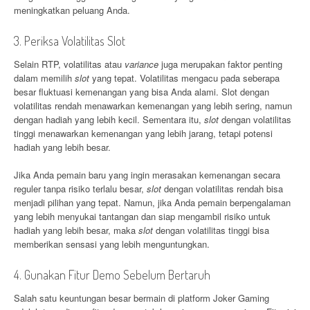
meningkatkan peluang Anda.
3. Periksa Volatilitas Slot
Selain RTP, volatilitas atau
variance
juga merupakan faktor penting
dalam memilih
slot
yang tepat. Volatilitas mengacu pada seberapa
besar fluktuasi kemenangan yang bisa Anda alami. Slot dengan
volatilitas rendah menawarkan kemenangan yang lebih sering, namun
dengan hadiah yang lebih kecil. Sementara itu,
slot
dengan volatilitas
tinggi menawarkan kemenangan yang lebih jarang, tetapi potensi
hadiah yang lebih besar.
Jika Anda pemain baru yang ingin merasakan kemenangan secara
reguler tanpa risiko terlalu besar,
slot
dengan volatilitas rendah bisa
menjadi pilihan yang tepat. Namun, jika Anda pemain berpengalaman
yang lebih menyukai tantangan dan siap mengambil risiko untuk
hadiah yang lebih besar, maka
slot
dengan volatilitas tinggi bisa
memberikan sensasi yang lebih menguntungkan.
4. Gunakan Fitur Demo Sebelum Bertaruh
Salah satu keuntungan besar bermain di platform Joker Gaming