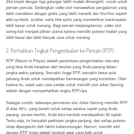
Slot
klasik dengan tiga gulungan lebih mudah dimengerti, cocok untuk
pemain pemula. Sedangkan
video slot
menawarkan pengalaman yang
lebih mendalam dengan grafis yang lebih menarik dan fitur-fitur seperti
wild symbols
,
scatter
, serta
free spins
yang memberikan kesempatan
lebih besar untuk menang. Bagi pemain berpengalaman,
video slot
sering kali menjadi pilihan utama karena memiliki potensi hadiah yang
lebih besar dan lebih banyak cara untuk menang.
2. Perhatikan Tingkat Pengembalian ke Pemain (RTP)
RTP (Return to Player) adalah persentase pengembalian rata-rata
yang bisa Anda harapkan dari taruhan yang Anda pasang dalam
jangka waktu panjang. Semakin tinggi RTP, semakin besar pula
peluang Anda untuk mendapatkan kemenangan yang konsisten. Oleh
karena itu, salah satu cara cerdas untuk memilih
slot
Joker Gaming
adalah dengan memperhatikan angka RTP-nya.
Sebagai contoh, beberapa permainan
slot
Joker Gaming memiliki RTP
di atas 95%, yang berarti untuk setiap seratus rupiah yang Anda
pasang, secara teoritis, Anda bisa kembali mendapatkan 95 rupiah.
Tentu saja, ini hanyalah perkiraan jangka panjang, dan setiap putaran
tetap dipengaruhi oleh faktor keberuntungan. Namun, memilih
slot
dengan RTP tinggi adalah langkah awal yang baik untuk