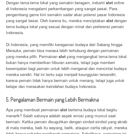
Dengan tema-tema lokal yang semakin beragam, industri
slot
online
di Indonesia mengalami perkembangan yang sangat pesat. Para
pengembang game kini semakin sadar akan potensi pasar Indonesia
yang sangat besar. Oleh karena itu, mereka menciptakan
slot
dengan
tema budaya lokal yang sesuai dengan minat dan preferensi pemain
Indonesia.
Di Indonesia, yang memiliki keragaman budaya dari Sabang hingga
Merauke, pemain bisa merasa lebih terhubung dengan permainan
yang mereka pilih. Permainan
slot
yang mengangkat tema-tema lokal
bukan hanya memberikan hiburan semata, tetapi juga memberi
kesempatan bagi pemain untuk lebih mengenal dan mencintai budaya
mereka sendiri. Hal ini tentu saja menjadi keunggulan tersendiri,
karena pemain tidak hanya bermain untuk menang, tetapi juga untuk
belajar dan merasakan keindahan budaya Indonesia.
5. Pengalaman Bermain yang Lebih Bermakna
Apa yang membuat permainan
slot
bertema budaya lokal begitu
menarik? Salah satunya adalah aspek emosi yang muncul saat
bermain. Ketika pemain disuguhkan dengan simbol-simbol yang akrab
di mata mereka, baik itu wayang, batik, ataupun cerita rakyat, mereka
tidak hanya sekadar menikmati permainan. Sebaliknya, permainan ini