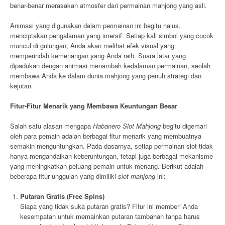
benar-benar merasakan atmosfer dari permainan mahjong yang asli.
Animasi yang digunakan dalam permainan ini begitu halus,
menciptakan pengalaman yang imersif. Setiap kali simbol yang cocok
muncul di gulungan, Anda akan melihat efek visual yang
memperindah kemenangan yang Anda raih. Suara latar yang
dipadukan dengan animasi menambah kedalaman permainan, seolah
membawa Anda ke dalam dunia mahjong yang penuh strategi dan
kejutan.
Fitur-Fitur Menarik yang Membawa Keuntungan Besar
Salah satu alasan mengapa
Habanero Slot Mahjong
begitu digemari
oleh para pemain adalah berbagai fitur menarik yang membuatnya
semakin menguntungkan. Pada dasarnya, setiap permainan slot tidak
hanya mengandalkan keberuntungan, tetapi juga berbagai mekanisme
yang meningkatkan peluang pemain untuk menang. Berikut adalah
beberapa fitur unggulan yang dimiliki
slot mahjong
ini:
Putaran Gratis (Free Spins)
Siapa yang tidak suka putaran gratis? Fitur ini memberi Anda
kesempatan untuk memainkan putaran tambahan tanpa harus