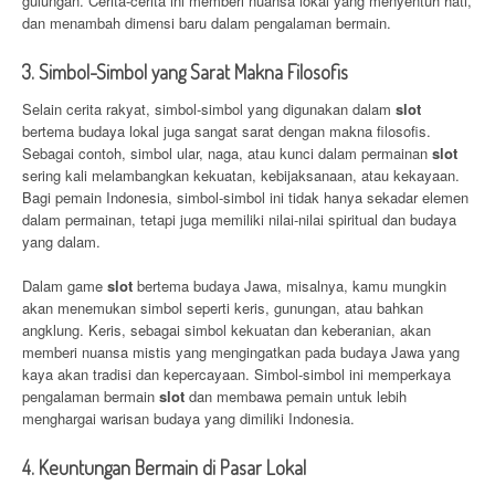
gulungan. Cerita-cerita ini memberi nuansa lokal yang menyentuh hati,
dan menambah dimensi baru dalam pengalaman bermain.
3. Simbol-Simbol yang Sarat Makna Filosofis
Selain cerita rakyat, simbol-simbol yang digunakan dalam
slot
bertema budaya lokal juga sangat sarat dengan makna filosofis.
Sebagai contoh, simbol ular, naga, atau kunci dalam permainan
slot
sering kali melambangkan kekuatan, kebijaksanaan, atau kekayaan.
Bagi pemain Indonesia, simbol-simbol ini tidak hanya sekadar elemen
dalam permainan, tetapi juga memiliki nilai-nilai spiritual dan budaya
yang dalam.
Dalam game
slot
bertema budaya Jawa, misalnya, kamu mungkin
akan menemukan simbol seperti keris, gunungan, atau bahkan
angklung. Keris, sebagai simbol kekuatan dan keberanian, akan
memberi nuansa mistis yang mengingatkan pada budaya Jawa yang
kaya akan tradisi dan kepercayaan. Simbol-simbol ini memperkaya
pengalaman bermain
slot
dan membawa pemain untuk lebih
menghargai warisan budaya yang dimiliki Indonesia.
4. Keuntungan Bermain di Pasar Lokal