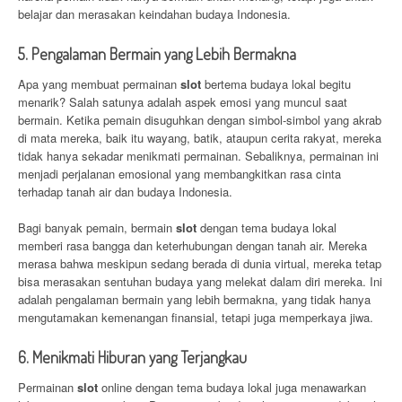
belajar dan merasakan keindahan budaya Indonesia.
5. Pengalaman Bermain yang Lebih Bermakna
Apa yang membuat permainan
slot
bertema budaya lokal begitu
menarik? Salah satunya adalah aspek emosi yang muncul saat
bermain. Ketika pemain disuguhkan dengan simbol-simbol yang akrab
di mata mereka, baik itu wayang, batik, ataupun cerita rakyat, mereka
tidak hanya sekadar menikmati permainan. Sebaliknya, permainan ini
menjadi perjalanan emosional yang membangkitkan rasa cinta
terhadap tanah air dan budaya Indonesia.
Bagi banyak pemain, bermain
slot
dengan tema budaya lokal
memberi rasa bangga dan keterhubungan dengan tanah air. Mereka
merasa bahwa meskipun sedang berada di dunia virtual, mereka tetap
bisa merasakan sentuhan budaya yang melekat dalam diri mereka. Ini
adalah pengalaman bermain yang lebih bermakna, yang tidak hanya
mengutamakan kemenangan finansial, tetapi juga memperkaya jiwa.
6. Menikmati Hiburan yang Terjangkau
Permainan
slot
online dengan tema budaya lokal juga menawarkan