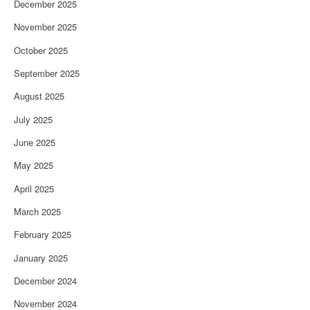
December 2025
November 2025
October 2025
September 2025
August 2025
July 2025
June 2025
May 2025
April 2025
March 2025
February 2025
January 2025
December 2024
November 2024