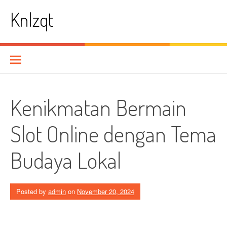
Skip
Knlzqt
to
content
Kenikmatan Bermain
Slot Online dengan Tema
Budaya Lokal
Posted by
admin
on
November 20, 2024