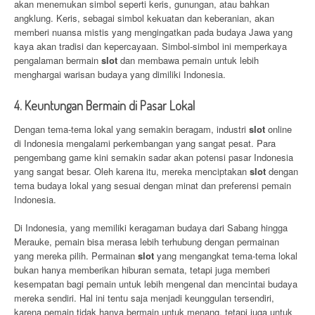
akan menemukan simbol seperti keris, gunungan, atau bahkan
angklung. Keris, sebagai simbol kekuatan dan keberanian, akan
memberi nuansa mistis yang mengingatkan pada budaya Jawa yang
kaya akan tradisi dan kepercayaan. Simbol-simbol ini memperkaya
pengalaman bermain
slot
dan membawa pemain untuk lebih
menghargai warisan budaya yang dimiliki Indonesia.
4. Keuntungan Bermain di Pasar Lokal
Dengan tema-tema lokal yang semakin beragam, industri
slot
online
di Indonesia mengalami perkembangan yang sangat pesat. Para
pengembang game kini semakin sadar akan potensi pasar Indonesia
yang sangat besar. Oleh karena itu, mereka menciptakan
slot
dengan
tema budaya lokal yang sesuai dengan minat dan preferensi pemain
Indonesia.
Di Indonesia, yang memiliki keragaman budaya dari Sabang hingga
Merauke, pemain bisa merasa lebih terhubung dengan permainan
yang mereka pilih. Permainan
slot
yang mengangkat tema-tema lokal
bukan hanya memberikan hiburan semata, tetapi juga memberi
kesempatan bagi pemain untuk lebih mengenal dan mencintai budaya
mereka sendiri. Hal ini tentu saja menjadi keunggulan tersendiri,
karena pemain tidak hanya bermain untuk menang, tetapi juga untuk