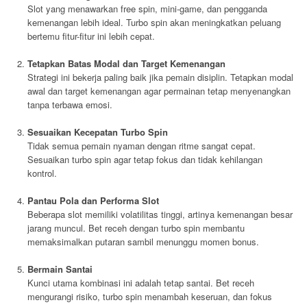
Slot yang menawarkan free spin, mini-game, dan pengganda
kemenangan lebih ideal. Turbo spin akan meningkatkan peluang
bertemu fitur-fitur ini lebih cepat.
Tetapkan Batas Modal dan Target Kemenangan
Strategi ini bekerja paling baik jika pemain disiplin. Tetapkan modal
awal dan target kemenangan agar permainan tetap menyenangkan
tanpa terbawa emosi.
Sesuaikan Kecepatan Turbo Spin
Tidak semua pemain nyaman dengan ritme sangat cepat.
Sesuaikan turbo spin agar tetap fokus dan tidak kehilangan
kontrol.
Pantau Pola dan Performa Slot
Beberapa slot memiliki volatilitas tinggi, artinya kemenangan besar
jarang muncul. Bet receh dengan turbo spin membantu
memaksimalkan putaran sambil menunggu momen bonus.
Bermain Santai
Kunci utama kombinasi ini adalah tetap santai. Bet receh
mengurangi risiko, turbo spin menambah keseruan, dan fokus