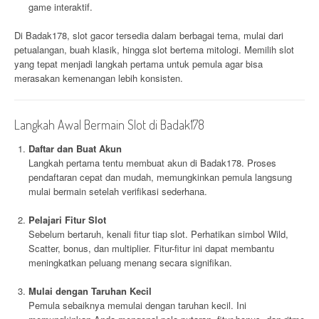
game interaktif.
Di Badak178, slot gacor tersedia dalam berbagai tema, mulai dari
petualangan, buah klasik, hingga slot bertema mitologi. Memilih slot
yang tepat menjadi langkah pertama untuk pemula agar bisa
merasakan kemenangan lebih konsisten.
Langkah Awal Bermain Slot di Badak178
Daftar dan Buat Akun
Langkah pertama tentu membuat akun di Badak178. Proses
pendaftaran cepat dan mudah, memungkinkan pemula langsung
mulai bermain setelah verifikasi sederhana.
Pelajari Fitur Slot
Sebelum bertaruh, kenali fitur tiap slot. Perhatikan simbol Wild,
Scatter, bonus, dan multiplier. Fitur-fitur ini dapat membantu
meningkatkan peluang menang secara signifikan.
Mulai dengan Taruhan Kecil
Pemula sebaiknya memulai dengan taruhan kecil. Ini