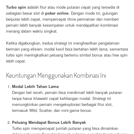
Turbo spin
adalah fitur atau mode putaran cepat yang tersedia di
sebagian besar slot di
poker online
. Dengan mode ini, gulungan
berputar lebih cepat, mempercepat ritme permainan dan memberi
pemain lebih banyak kesempatan untuk mendapatkan kombinasi
menang dalam waktu singkat.
Ketika digabungkan, kedua strategi ini menghasilkan pengalaman
bermain yang efisien: modal kecil bisa bertahan lebih lama, sementara
turbo spin meningkatkan peluang bertemu simbol bonus atau free spin
lebih cepat.
Keuntungan Menggunakan Kombinasi Ini
Modal Lebih Tahan Lama
Dengan bet receh, pemain bisa menikmati lebih banyak putaran
tanpa harus khawatir cepat kehilangan modal. Strategi ini
memungkinkan pemain mengeksplorasi berbagai fitur slot,
termasuk Wild, Scatter, dan mini-game bonus.
Peluang Mendapat Bonus Lebih Banyak
Turbo spin mempercepat jumlah putaran yang bisa dimainkan