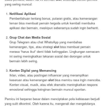
yang sering muncul:
Notifikasi Aplikasi
Pemberitahuan tentang bonus, putaran gratis, atau kemenangan
teman bisa membuat pemain tergoda untuk kembali membuka
aplikasi dan bermain, meskipun sebenarnya sudah ingin berhenti.
Grup Chat dan Media Sosial
Grup Telegram atau chat WhatsApp yang membahas
kemenangan, tips, atau strategi
slot
bisa membuat pemain
merasa “harus ikut” demi tidak ketinggalan. Lingkungan semacam
ini sering meningkatkan tekanan sosial dan dorongan untuk
bermain lebih sering.
Konten Digital yang Memancing
Iklan, video, atau postingan influencer yang menampilkan
keseruan atau kemenangan
slot
bisa memicu rasa ingin mencoba.
Konten visual, musik, atau efek dramatis meningkatkan respons
emosional sehingga keinginan bermain muncul spontan.
Pemicu ini berperan besar dalam menciptakan pola kebiasaan berjudi
yang sulit dikontrol. Oleh karena itu, mengenali dan mengelolanya