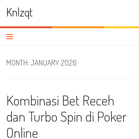
Skip
Knlzqt
to
content
MONTH:
JANUARY 2026
Kombinasi Bet Receh
dan Turbo Spin di Poker
Online