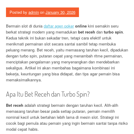
Posted by
admin
on
January 30, 2026
Bermain slot di dunia
daftar agen poker
online
kini semakin seru
berkat strategi modern yang memadukan
bet receh
dan
turbo spin
.
Kedua teknik ini bukan sekadar tren, tetapi cara efektif untuk
menikmati permainan slot secara santai sambil tetap membuka
peluang menang. Bet receh, yaitu memasang taruhan kecil, dipadukan
dengan turbo spin, putaran cepat yang menambah ritme permainan,
menciptakan pengalaman yang menyenangkan dan mendebarkan
sekaligus. Artikel ini akan membahas bagaimana kombinasi ini
bekerja, keuntungan yang bisa didapat, dan tips agar pemain bisa
memaksimalkannya.
Apa Itu Bet Receh dan Turbo Spin?
Bet receh
adalah strategi bermain dengan taruhan kecil. Alih-alih
memasang taruhan besar pada setiap putaran, pemain memilih
nominal kecil untuk bertahan lebih lama di mesin slot. Strategi ini
cocok bagi pemula atau pemain yang ingin bermain santai tanpa risiko
modal cepat habis.