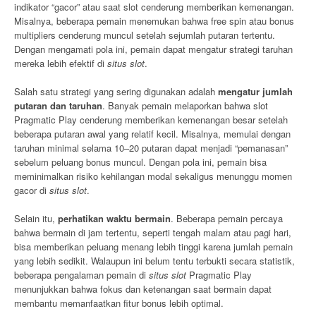
indikator “gacor” atau saat slot cenderung memberikan kemenangan.
Misalnya, beberapa pemain menemukan bahwa free spin atau bonus
multipliers cenderung muncul setelah sejumlah putaran tertentu.
Dengan mengamati pola ini, pemain dapat mengatur strategi taruhan
mereka lebih efektif di
situs slot
.
Salah satu strategi yang sering digunakan adalah
mengatur jumlah
putaran dan taruhan
. Banyak pemain melaporkan bahwa slot
Pragmatic Play cenderung memberikan kemenangan besar setelah
beberapa putaran awal yang relatif kecil. Misalnya, memulai dengan
taruhan minimal selama 10–20 putaran dapat menjadi “pemanasan”
sebelum peluang bonus muncul. Dengan pola ini, pemain bisa
meminimalkan risiko kehilangan modal sekaligus menunggu momen
gacor di
situs slot
.
Selain itu,
perhatikan waktu bermain
. Beberapa pemain percaya
bahwa bermain di jam tertentu, seperti tengah malam atau pagi hari,
bisa memberikan peluang menang lebih tinggi karena jumlah pemain
yang lebih sedikit. Walaupun ini belum tentu terbukti secara statistik,
beberapa pengalaman pemain di
situs slot
Pragmatic Play
menunjukkan bahwa fokus dan ketenangan saat bermain dapat
membantu memanfaatkan fitur bonus lebih optimal.