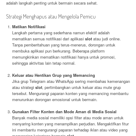
adalah langkah penting untuk bermain secara sehat.
Strategi Menghapus atau Mengelola Pemicu
Matikan Notifikasi
Langkah pertama yang sederhana namun efektif adalah
mematikan semua notifikasi dari aplikasi
slot
atau judi online.
Tanpa pemberitahuan yang terus-menerus, dorongan untuk
membuka aplikasi pun berkurang. Beberapa platform
memungkinkan mematikan notifikasi hanya untuk promosi,
sehingga aktivitas lain tetap normal.
Keluar atau Hentikan Grup yang Memancing
Jika grup Telegram atau WhatsApp sering membahas kemenangan
atau strategi
slot
, pertimbangkan untuk keluar atau mute grup
tersebut. Mengurangi paparan konten yang memancing membantu
menurunkan dorongan emosional untuk bermain.
Gunakan Filter Konten dan Mode Aman di Media Sosial
Banyak media sosial memiliki opsi filter atau mode aman untuk
menyaring konten yang menampilkan perjudian. Mengaktifkan fitur
ini membantu mengurangi paparan terhadap iklan atau video yang
memancing keinginan bermain
slot
.