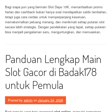
Bagi siapa pun yang bermain Slot Depo 10K, memanfaatkan promo
harian dan cashback bukan hanya soal mendapatkan saldo tambahan,
tetapi juga cara cerdas untuk memperpanjang keseruan,
memaksimalkan peluang menang, dan menikmati setiap putaran slot
secara lebih strategis. Dengan pendekatan yang tepat, setiap putaran
bisa menjadi pengalaman seru, menguntungkan, dan memuaskan.
Panduan Lengkap Main
Slot Gacor di Badak178
untuk Pemula
Posted by
admin
on
January 24, 2026
Bagi pemula yang baru mengenal
slot online
, memulai permainan