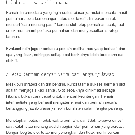
6. Catat dan Evaluasi Permainan
Pemain intermediate yang ingin serius biasanya mulai mencatat hasil
permainan, pola kemenangan, atau slot favorit. Ini bukan untuk
mencari “cara menang pasti” karena slot tetap permainan acak, tapi
untuk memahami perilaku permainan dan menyesuaikan strategi
taruhan.
Evaluasi rutin juga membantu pemain melihat apa yang berhasil dan
apa yang tidak, sehingga setiap sesi berikutnya lebih terencana dan
efektif.
7. Tetap Bermain dengan Santai dan Tanggung Jawab
Meskipun strategi dan trik penting, kunci utama sukses bermain slot
adalah menjaga sikap santai. Slot sebaiknya dinikmati sebagai
hiburan, bukan cara cepat untuk mencari keuntungan. Pemain
intermediate yang berhasil mengatur emosi dan bermain secara
bertanggung jawab biasanya lebih konsisten dalam jangka panjang.
Menetapkan batas modal, waktu bermain, dan tidak terbawa emosi
saat kalah atau menang adalah bagian dari permainan yang cerdas.
Dengan begitu, slot tetap menyenangkan dan tidak menimbulkan