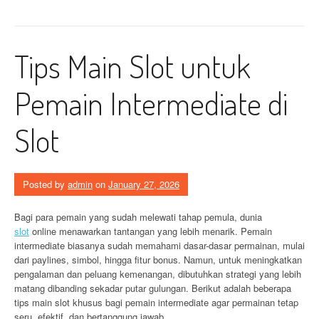
Tips Main Slot untuk
Pemain Intermediate di
Slot
Posted by
admin
on
January 27, 2026
Bagi para pemain yang sudah melewati tahap pemula, dunia
slot
online menawarkan tantangan yang lebih menarik. Pemain
intermediate biasanya sudah memahami dasar-dasar permainan, mulai
dari paylines, simbol, hingga fitur bonus. Namun, untuk meningkatkan
pengalaman dan peluang kemenangan, dibutuhkan strategi yang lebih
matang dibanding sekadar putar gulungan. Berikut adalah beberapa
tips main slot khusus bagi pemain intermediate agar permainan tetap
seru, efektif, dan bertanggung jawab.