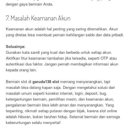
dengan gaya bermain Anda.
7. Masalah Keamanan Akun
Keamanan akun adalah hal penting yang sering diremehkan. Akun
yang diretas bisa membuat pemain kehilangan saldo dan data pribadi.
Solusinya:
Gunakan kata sandi yang kuat dan berbeda untuk setiap akun.
Aktifkan fitur keamanan tambahan jika tersedia, seperti OTP atau
autentikasi dua faktor. Jangan pernah membagikan informasi akun
kepada orang lain.
Bermain slot di
garuda138 slot
memang menyenangkan, tapi
masalah bisa datang kapan saja. Dengan mengetahui solusi dari
masalah umum seperti koneksi internet, login, deposit, bug,
ketergantungan bermain, pemilihan mesin, dan keamanan akun,
pengalaman bermain bisa lebih aman dan menyenangkan. Yang
terpenting, nikmati setiap putaran dengan bijak, karena slot online
adalah hiburan, bukan taruhan hidup. Selamat bermain dan semoga
keberuntungan selalu menyertai!