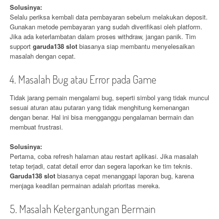
Solusinya:
Selalu periksa kembali data pembayaran sebelum melakukan deposit.
Gunakan metode pembayaran yang sudah diverifikasi oleh platform.
Jika ada keterlambatan dalam proses withdraw, jangan panik. Tim
support
garuda138 slot
biasanya siap membantu menyelesaikan
masalah dengan cepat.
4. Masalah Bug atau Error pada Game
Tidak jarang pemain mengalami bug, seperti simbol yang tidak muncul
sesuai aturan atau putaran yang tidak menghitung kemenangan
dengan benar. Hal ini bisa mengganggu pengalaman bermain dan
membuat frustrasi.
Solusinya:
Pertama, coba refresh halaman atau restart aplikasi. Jika masalah
tetap terjadi, catat detail error dan segera laporkan ke tim teknis.
Garuda138 slot
biasanya cepat menanggapi laporan bug, karena
menjaga keadilan permainan adalah prioritas mereka.
5. Masalah Ketergantungan Bermain