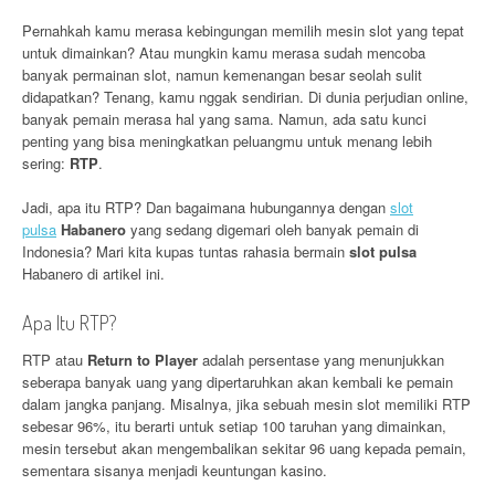
Pernahkah kamu merasa kebingungan memilih mesin slot yang tepat
untuk dimainkan? Atau mungkin kamu merasa sudah mencoba
banyak permainan slot, namun kemenangan besar seolah sulit
didapatkan? Tenang, kamu nggak sendirian. Di dunia perjudian online,
banyak pemain merasa hal yang sama. Namun, ada satu kunci
penting yang bisa meningkatkan peluangmu untuk menang lebih
sering:
RTP
.
Jadi, apa itu RTP? Dan bagaimana hubungannya dengan
slot
pulsa
Habanero
yang sedang digemari oleh banyak pemain di
Indonesia? Mari kita kupas tuntas rahasia bermain
slot pulsa
Habanero di artikel ini.
Apa Itu RTP?
RTP atau
Return to Player
adalah persentase yang menunjukkan
seberapa banyak uang yang dipertaruhkan akan kembali ke pemain
dalam jangka panjang. Misalnya, jika sebuah mesin slot memiliki RTP
sebesar 96%, itu berarti untuk setiap 100 taruhan yang dimainkan,
mesin tersebut akan mengembalikan sekitar 96 uang kepada pemain,
sementara sisanya menjadi keuntungan kasino.