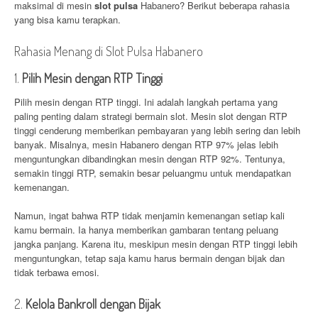
maksimal di mesin
slot pulsa
Habanero? Berikut beberapa rahasia
yang bisa kamu terapkan.
Rahasia Menang di Slot Pulsa Habanero
1.
Pilih Mesin dengan RTP Tinggi
Pilih mesin dengan RTP tinggi. Ini adalah langkah pertama yang
paling penting dalam strategi bermain slot. Mesin slot dengan RTP
tinggi cenderung memberikan pembayaran yang lebih sering dan lebih
banyak. Misalnya, mesin Habanero dengan RTP 97% jelas lebih
menguntungkan dibandingkan mesin dengan RTP 92%. Tentunya,
semakin tinggi RTP, semakin besar peluangmu untuk mendapatkan
kemenangan.
Namun, ingat bahwa RTP tidak menjamin kemenangan setiap kali
kamu bermain. Ia hanya memberikan gambaran tentang peluang
jangka panjang. Karena itu, meskipun mesin dengan RTP tinggi lebih
menguntungkan, tetap saja kamu harus bermain dengan bijak dan
tidak terbawa emosi.
2.
Kelola Bankroll dengan Bijak