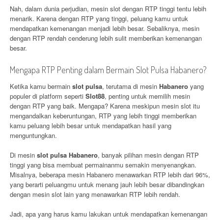
Nah, dalam dunia perjudian, mesin slot dengan RTP tinggi tentu lebih
menarik. Karena dengan RTP yang tinggi, peluang kamu untuk
mendapatkan kemenangan menjadi lebih besar. Sebaliknya, mesin
dengan RTP rendah cenderung lebih sulit memberikan kemenangan
besar.
Mengapa RTP Penting dalam Bermain Slot Pulsa Habanero?
Ketika kamu bermain
slot pulsa
, terutama di mesin
Habanero
yang
populer di platform seperti
Slot88
, penting untuk memilih mesin
dengan RTP yang baik. Mengapa? Karena meskipun mesin slot itu
mengandalkan keberuntungan, RTP yang lebih tinggi memberikan
kamu peluang lebih besar untuk mendapatkan hasil yang
menguntungkan.
Di mesin
slot pulsa Habanero
, banyak pilihan mesin dengan RTP
tinggi yang bisa membuat permainanmu semakin menyenangkan.
Misalnya, beberapa mesin Habanero menawarkan RTP lebih dari 96%,
yang berarti peluangmu untuk menang jauh lebih besar dibandingkan
dengan mesin slot lain yang menawarkan RTP lebih rendah.
Jadi, apa yang harus kamu lakukan untuk mendapatkan kemenangan