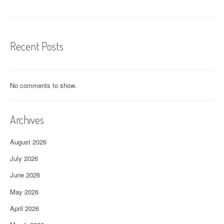
n
a
Recent Posts
v
i
g
No comments to show.
a
Archives
t
i
August 2026
o
July 2026
n
June 2026
May 2026
April 2026