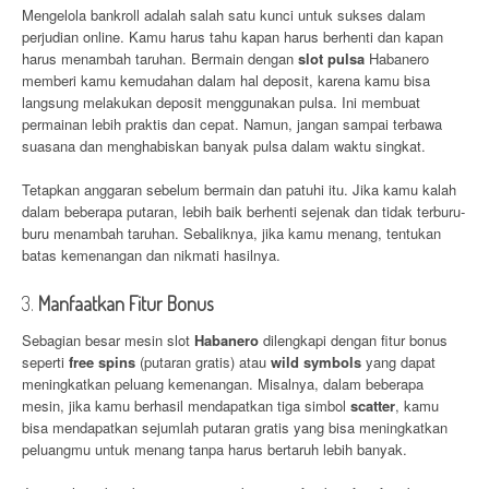
Mengelola bankroll adalah salah satu kunci untuk sukses dalam
perjudian online. Kamu harus tahu kapan harus berhenti dan kapan
harus menambah taruhan. Bermain dengan
slot pulsa
Habanero
memberi kamu kemudahan dalam hal deposit, karena kamu bisa
langsung melakukan deposit menggunakan pulsa. Ini membuat
permainan lebih praktis dan cepat. Namun, jangan sampai terbawa
suasana dan menghabiskan banyak pulsa dalam waktu singkat.
Tetapkan anggaran sebelum bermain dan patuhi itu. Jika kamu kalah
dalam beberapa putaran, lebih baik berhenti sejenak dan tidak terburu-
buru menambah taruhan. Sebaliknya, jika kamu menang, tentukan
batas kemenangan dan nikmati hasilnya.
3.
Manfaatkan Fitur Bonus
Sebagian besar mesin slot
Habanero
dilengkapi dengan fitur bonus
seperti
free spins
(putaran gratis) atau
wild symbols
yang dapat
meningkatkan peluang kemenangan. Misalnya, dalam beberapa
mesin, jika kamu berhasil mendapatkan tiga simbol
scatter
, kamu
bisa mendapatkan sejumlah putaran gratis yang bisa meningkatkan
peluangmu untuk menang tanpa harus bertaruh lebih banyak.