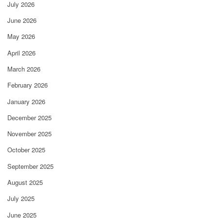
July 2026
June 2026
May 2026
April 2026
March 2026
February 2026
January 2026
December 2025
November 2025
October 2025
September 2025
August 2025
July 2025
June 2025