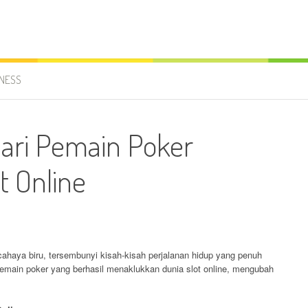
INESS
Dari Pemain Poker
t Online
cahaya biru, tersembunyi kisah-kisah perjalanan hidup yang penuh
pemain poker yang berhasil menaklukkan dunia slot online, mengubah