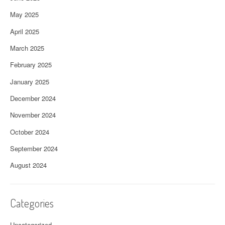
May 2025
April 2025
March 2025
February 2025
January 2025
December 2024
November 2024
October 2024
September 2024
August 2024
Categories
Uncategorized