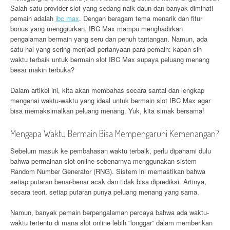
Salah satu provider slot yang sedang naik daun dan banyak diminati
pemain adalah
ibc max
. Dengan beragam tema menarik dan fitur
bonus yang menggiurkan, IBC Max mampu menghadirkan
pengalaman bermain yang seru dan penuh tantangan. Namun, ada
satu hal yang sering menjadi pertanyaan para pemain: kapan sih
waktu terbaik untuk bermain slot IBC Max supaya peluang menang
besar makin terbuka?
Dalam artikel ini, kita akan membahas secara santai dan lengkap
mengenai waktu-waktu yang ideal untuk bermain slot IBC Max agar
bisa memaksimalkan peluang menang. Yuk, kita simak bersama!
Mengapa Waktu Bermain Bisa Mempengaruhi Kemenangan?
Sebelum masuk ke pembahasan waktu terbaik, perlu dipahami dulu
bahwa permainan slot online sebenarnya menggunakan sistem
Random Number Generator (RNG). Sistem ini memastikan bahwa
setiap putaran benar-benar acak dan tidak bisa diprediksi. Artinya,
secara teori, setiap putaran punya peluang menang yang sama.
Namun, banyak pemain berpengalaman percaya bahwa ada waktu-
waktu tertentu di mana slot online lebih “longgar” dalam memberikan