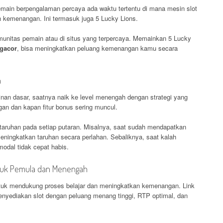
ain berpengalaman percaya ada waktu tertentu di mana mesin slot
 kemenangan. Ini termasuk juga 5 Lucky Lions.
omunitas pemain atau di situs yang terpercaya. Memainkan 5 Lucky
 gacor
, bisa meningkatkan peluang kemenangan kamu secara
n
n dasar, saatnya naik ke level menengah dengan strategi yang
gan dan kapan fitur bonus sering muncul.
taruhan pada setiap putaran. Misalnya, saat sudah mendapatkan
eningkatkan taruhan secara perlahan. Sebaliknya, saat kalah
modal tidak cepat habis.
ntuk Pemula dan Menengah
tuk mendukung proses belajar dan meningkatkan kemenangan. Link
menyediakan slot dengan peluang menang tinggi, RTP optimal, dan