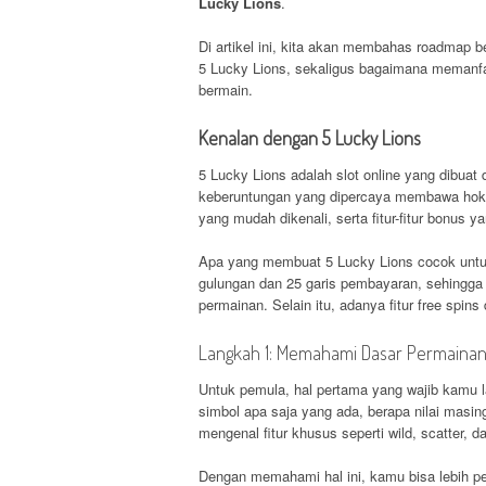
Lucky Lions
.
Di artikel ini, kita akan membahas roadmap be
5 Lucky Lions, sekaligus bagaimana meman
bermain.
Kenalan dengan 5 Lucky Lions
5 Lucky Lions adalah slot online yang dibu
keberuntungan yang dipercaya membawa hoki 
yang mudah dikenali, serta fitur-fitur bonus y
Apa yang membuat 5 Lucky Lions cocok unt
gulungan dan 25 garis pembayaran, sehingga
permainan. Selain itu, adanya fitur free sp
Langkah 1: Memahami Dasar Permaina
Untuk pemula, hal pertama yang wajib kamu 
simbol apa saja yang ada, berapa nilai masin
mengenal fitur khusus seperti wild, scatter, da
Dengan memahami hal ini, kamu bisa lebih p