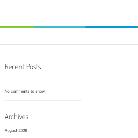
Recent Posts
No comments to show.
Archives
August 2026