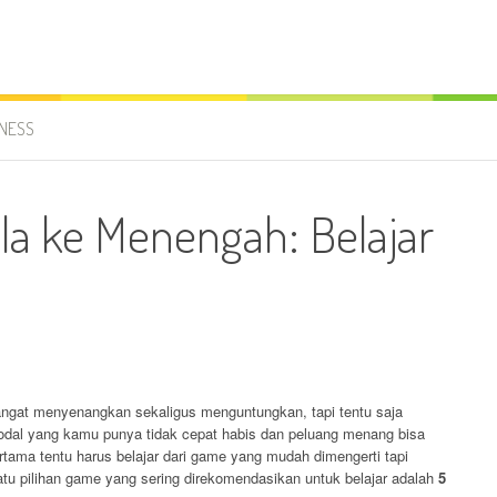
INESS
 ke Menengah: Belajar
 sangat menyenangkan sekaligus menguntungkan, tapi tentu saja
dal yang kamu punya tidak cepat habis dan peluang menang bisa
rtama tentu harus belajar dari game yang mudah dimengerti tapi
tu pilihan game yang sering direkomendasikan untuk belajar adalah
5