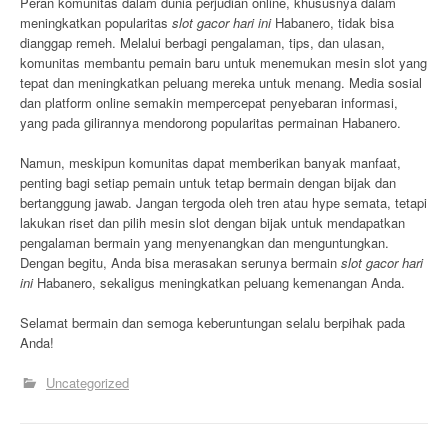
Peran komunitas dalam dunia perjudian online, khususnya dalam
meningkatkan popularitas
slot gacor hari ini
Habanero, tidak bisa
dianggap remeh. Melalui berbagi pengalaman, tips, dan ulasan,
komunitas membantu pemain baru untuk menemukan mesin slot yang
tepat dan meningkatkan peluang mereka untuk menang. Media sosial
dan platform online semakin mempercepat penyebaran informasi,
yang pada gilirannya mendorong popularitas permainan Habanero.
Namun, meskipun komunitas dapat memberikan banyak manfaat,
penting bagi setiap pemain untuk tetap bermain dengan bijak dan
bertanggung jawab. Jangan tergoda oleh tren atau hype semata, tetapi
lakukan riset dan pilih mesin slot dengan bijak untuk mendapatkan
pengalaman bermain yang menyenangkan dan menguntungkan.
Dengan begitu, Anda bisa merasakan serunya bermain
slot gacor hari
ini
Habanero, sekaligus meningkatkan peluang kemenangan Anda.
Selamat bermain dan semoga keberuntungan selalu berpihak pada
Anda!
Uncategorized