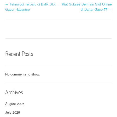
P
←
Teknologi Terbaru di Balik Slot
Kiat Sukses Bermain Slot Online
Gacor Habanero
di Daftar Gacor77
→
o
s
t
n
a
Recent Posts
v
i
No comments to show.
g
a
Archives
t
August 2026
i
July 2026