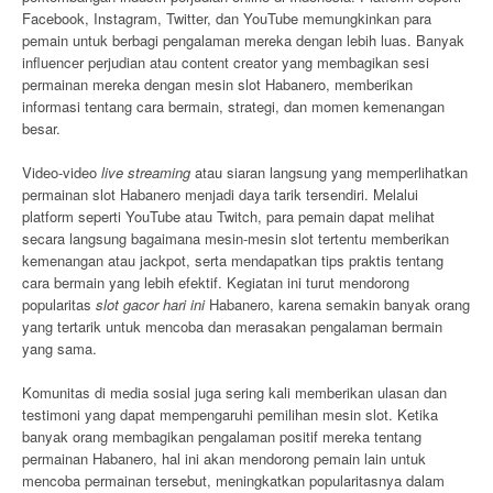
Facebook, Instagram, Twitter, dan YouTube memungkinkan para
pemain untuk berbagi pengalaman mereka dengan lebih luas. Banyak
influencer perjudian atau content creator yang membagikan sesi
permainan mereka dengan mesin slot Habanero, memberikan
informasi tentang cara bermain, strategi, dan momen kemenangan
besar.
Video-video
live streaming
atau siaran langsung yang memperlihatkan
permainan slot Habanero menjadi daya tarik tersendiri. Melalui
platform seperti YouTube atau Twitch, para pemain dapat melihat
secara langsung bagaimana mesin-mesin slot tertentu memberikan
kemenangan atau jackpot, serta mendapatkan tips praktis tentang
cara bermain yang lebih efektif. Kegiatan ini turut mendorong
popularitas
slot gacor hari ini
Habanero, karena semakin banyak orang
yang tertarik untuk mencoba dan merasakan pengalaman bermain
yang sama.
Komunitas di media sosial juga sering kali memberikan ulasan dan
testimoni yang dapat mempengaruhi pemilihan mesin slot. Ketika
banyak orang membagikan pengalaman positif mereka tentang
permainan Habanero, hal ini akan mendorong pemain lain untuk
mencoba permainan tersebut, meningkatkan popularitasnya dalam