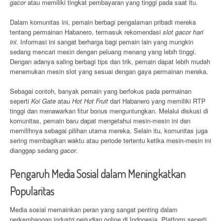
gacor
atau memiliki tingkat pembayaran yang tinggi pada saat itu.
Dalam komunitas ini, pemain berbagi pengalaman pribadi mereka
tentang permainan Habanero, termasuk rekomendasi
slot gacor hari
ini
. Informasi ini sangat berharga bagi pemain lain yang mungkin
sedang mencari mesin dengan peluang menang yang lebih tinggi.
Dengan adanya saling berbagi tips dan trik, pemain dapat lebih mudah
menemukan mesin slot yang sesuai dengan gaya permainan mereka.
Sebagai contoh, banyak pemain yang berfokus pada permainan
seperti
Koi Gate
atau
Hot Hot Fruit
dari Habanero yang memiliki RTP
tinggi dan menawarkan fitur bonus menguntungkan. Melalui diskusi di
komunitas, pemain baru dapat mengetahui mesin-mesin ini dan
memilihnya sebagai pilihan utama mereka. Selain itu, komunitas juga
sering membagikan waktu atau periode tertentu ketika mesin-mesin ini
dianggap sedang
gacor
.
Pengaruh Media Sosial dalam Meningkatkan
Popularitas
Media sosial memainkan peran yang sangat penting dalam
perkembangan industri perjudian online di Indonesia. Platform seperti