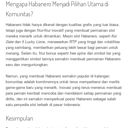
Mengapa Habanero Menjadi Pilihan Utama di
Komunitas?
Habanero tidak hanya dikenal dengan kualitas grafis yang luar biasa,
tetapi juga dengan fitur-fitur inovatif yang membuat permainan slot
mereka menarik untuk dimainkan. Mesin slot Habanero, seperti
Koi
Gate
dan
5 Lucky Lions
, menawarkan RTP yang tinggi dan volatilitas
yang seimbang, memberikan peluang lebih besar bagi pemain untuk
menang. Selain itu, fitur bonus seperti
free spins
dan simbol liar yang
menggantikan simbol lainnya semakin membuat permainan Habanero
seru dan menguntungkan.
Namun, yang membuat Habanero semakin populer di kalangan
komunitas adalah komitmennya untuk terus memperbarui dan merilis
game-game baru yang menarik. Inovasi yang terus-menerus membuat
para pemain kembali mencoba dan mendalami setiap permainan yang
dirilis, dan ini semakin memperkuat posisi Habanero sebagai salah
satu penyedia slot terbaik di pasar Indonesia.
Kesimpulan