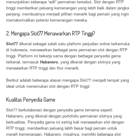
menunjukkan seberapa “adil” permainan tersebut. Slot dengan RTP
tinggi memberikan peluang kemenangan yang lebih baik dalam jangka
panjang, membuatnya menjadi pilihan menarik bagi pemain yang ingin
memaksimalkan potensi kemenangan mereka.
2. Mengapa Slot77 Menawarkan RTP Tinggi?
Slot77
dikenal sebagai salah satu platform perjudian online terkemuka
di Indonesia, menawarkan berbagai jenis permainan slot dengan RTP
tinggi. Platform ini bekerja sama dengan berbagai penyedia game
terkenal, termasuk
Habanero
, yang dikenal dengan slotnya yang
menawarkan RTP tinggi dan fitur menarik.
Berikut adalah beberapa alasan mengapa Slot77 menjadi tempat yang
ideal untuk menemukan slot dengan RTP tinggi:
Kualitas Penyedia Game
Slot77 berkolaborasi dengan penyedia game ternama seperti
Habanero, yang dikenal dengan portofolio permainan slotnya yang
berkualitas. Penyedia game ini sering kali menawarkan slot dengan
RTP tinggi, memberikan peluang lebih besar bagi pemain untuk
meraih kemenangan. Habanero, misalnya, memiliki beberapa slot