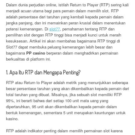
Dalam dunia perjudian online, istilah Return to Player (RTP) sering kali
menjadi acuan utama bagi para pemain dalam memilih slot. RTP
adalah persentase dari taruhan yang kembali kepada pemain dalam
jangka panjang, dan ini memainkan peran krusial dalam menentukan
potensi kemenangan. Di
slot77
, pemahaman tentang RTP dan
pemilihan slot dengan RTP tinggi bisa menjadi kunci untuk meraih
kesuksesan. Artikel ini akan membahas bagaimana RTP tinggi di
Slot77 dapat membuka peluang kemenangan lebih besar dan
bagaimana
PP casino
berperan dalam menghadirkan permainan
berkualitas di platform ini.
1. Apa Itu RTP dan Mengapa Penting?
RTP atau Return to Player adalah metrik yang menunjukkan seberapa
besar persentase taruhan yang akan dikembalikan kepada pemain dari
total taruhan yang dibuat. Misalnya, jika sebuah slot memiliki RTP
95%, ini berarti bahwa dari setiap 100 unit mata uang yang
dipertaruhkan, 95 unit akan dikembalikan kepada pemain dalam
bentuk kemenangan, sementara 5 unit merupakan keuntungan untuk
kasino.
RTP adalah indikator penting dalam memilih permainan slot karena