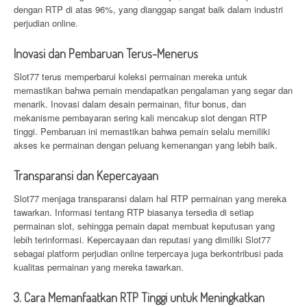
dengan RTP di atas 96%, yang dianggap sangat baik dalam industri
perjudian online.
Inovasi dan Pembaruan Terus-Menerus
Slot77 terus memperbarui koleksi permainan mereka untuk
memastikan bahwa pemain mendapatkan pengalaman yang segar dan
menarik. Inovasi dalam desain permainan, fitur bonus, dan
mekanisme pembayaran sering kali mencakup slot dengan RTP
tinggi. Pembaruan ini memastikan bahwa pemain selalu memiliki
akses ke permainan dengan peluang kemenangan yang lebih baik.
Transparansi dan Kepercayaan
Slot77 menjaga transparansi dalam hal RTP permainan yang mereka
tawarkan. Informasi tentang RTP biasanya tersedia di setiap
permainan slot, sehingga pemain dapat membuat keputusan yang
lebih terinformasi. Kepercayaan dan reputasi yang dimiliki Slot77
sebagai platform perjudian online terpercaya juga berkontribusi pada
kualitas permainan yang mereka tawarkan.
3. Cara Memanfaatkan RTP Tinggi untuk Meningkatkan