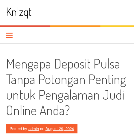
Skip
Knlzqt
to
content
Mengapa Deposit Pulsa
Tanpa Potongan Penting
untuk Pengalaman Judi
Online Anda?
Posted by
admin
on
August 29, 2024