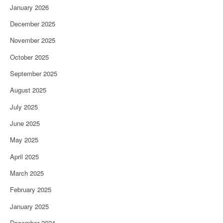
January 2026
December 2025
November 2025
October 2025
September 2025
August 2025
July 2025
June 2025
May 2025
April 2025
March 2025
February 2025
January 2025
December 2024