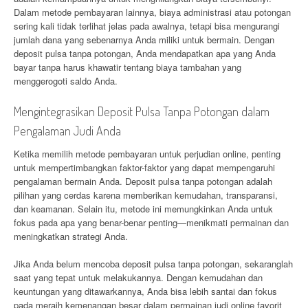
Dalam metode pembayaran lainnya, biaya administrasi atau potongan
sering kali tidak terlihat jelas pada awalnya, tetapi bisa mengurangi
jumlah dana yang sebenarnya Anda miliki untuk bermain. Dengan
deposit pulsa tanpa potongan, Anda mendapatkan apa yang Anda
bayar tanpa harus khawatir tentang biaya tambahan yang
menggerogoti saldo Anda.
Mengintegrasikan Deposit Pulsa Tanpa Potongan dalam
Pengalaman Judi Anda
Ketika memilih metode pembayaran untuk perjudian online, penting
untuk mempertimbangkan faktor-faktor yang dapat mempengaruhi
pengalaman bermain Anda. Deposit pulsa tanpa potongan adalah
pilihan yang cerdas karena memberikan kemudahan, transparansi,
dan keamanan. Selain itu, metode ini memungkinkan Anda untuk
fokus pada apa yang benar-benar penting—menikmati permainan dan
meningkatkan strategi Anda.
Jika Anda belum mencoba deposit pulsa tanpa potongan, sekaranglah
saat yang tepat untuk melakukannya. Dengan kemudahan dan
keuntungan yang ditawarkannya, Anda bisa lebih santai dan fokus
pada meraih kemenangan besar dalam permainan judi online favorit