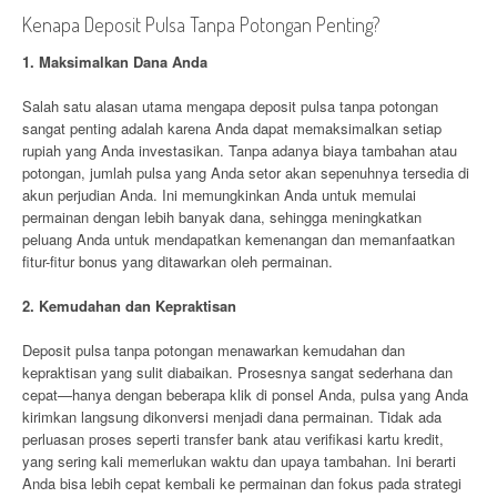
Kenapa Deposit Pulsa Tanpa Potongan Penting?
1. Maksimalkan Dana Anda
Salah satu alasan utama mengapa deposit pulsa tanpa potongan
sangat penting adalah karena Anda dapat memaksimalkan setiap
rupiah yang Anda investasikan. Tanpa adanya biaya tambahan atau
potongan, jumlah pulsa yang Anda setor akan sepenuhnya tersedia di
akun perjudian Anda. Ini memungkinkan Anda untuk memulai
permainan dengan lebih banyak dana, sehingga meningkatkan
peluang Anda untuk mendapatkan kemenangan dan memanfaatkan
fitur-fitur bonus yang ditawarkan oleh permainan.
2. Kemudahan dan Kepraktisan
Deposit pulsa tanpa potongan menawarkan kemudahan dan
kepraktisan yang sulit diabaikan. Prosesnya sangat sederhana dan
cepat—hanya dengan beberapa klik di ponsel Anda, pulsa yang Anda
kirimkan langsung dikonversi menjadi dana permainan. Tidak ada
perluasan proses seperti transfer bank atau verifikasi kartu kredit,
yang sering kali memerlukan waktu dan upaya tambahan. Ini berarti
Anda bisa lebih cepat kembali ke permainan dan fokus pada strategi