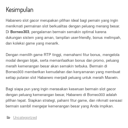
Kesimpulan
Habanero slot gacor merupakan pilihan ideal bagi pemain yang ingin
menikmati permainan slot berkualitas dengan peluang menang besar.
Di
Borneo303
, pengalaman bermain semakin optimal karena
dukungan sistem yang aman, tampilan user-friendly, bonus melimpah,
dan koleksi game yang menarik.
Dengan memilih game RTP tinggi, memahami fitur bonus, mengelola
modal dengan bijak, serta memanfaatkan bonus dan promo, peluang
meraih kemenangan besar akan semakin terbuka. Bermain di
Borneo303 memberikan kemudahan dan kenyamanan yang membuat
setiap putaran slot Habanero menjadi peluang untuk meraih Maxwin.
Bagi siapa pun yang ingin merasakan keseruan bermain slot gacor
dengan peluang kemenangan besar, Habanero di Borneo303 adalah
pilihan tepat. Siapkan strategi, pahami fitur game, dan nikmati sensasi
bermain sambil mengejar kemenangan besar yang Anda impikan.
Uncategorized