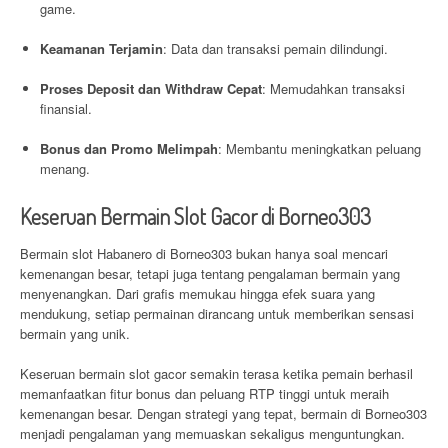
game.
Keamanan Terjamin
: Data dan transaksi pemain dilindungi.
Proses Deposit dan Withdraw Cepat
: Memudahkan transaksi
finansial.
Bonus dan Promo Melimpah
: Membantu meningkatkan peluang
menang.
Keseruan Bermain Slot Gacor di Borneo303
Bermain slot Habanero di Borneo303 bukan hanya soal mencari
kemenangan besar, tetapi juga tentang pengalaman bermain yang
menyenangkan. Dari grafis memukau hingga efek suara yang
mendukung, setiap permainan dirancang untuk memberikan sensasi
bermain yang unik.
Keseruan bermain slot gacor semakin terasa ketika pemain berhasil
memanfaatkan fitur bonus dan peluang RTP tinggi untuk meraih
kemenangan besar. Dengan strategi yang tepat, bermain di Borneo303
menjadi pengalaman yang memuaskan sekaligus menguntungkan.