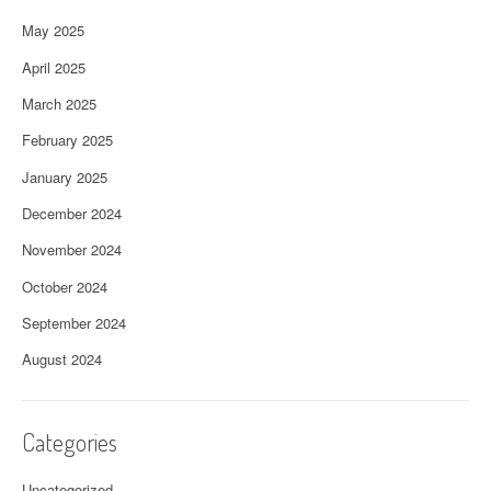
May 2025
April 2025
March 2025
February 2025
January 2025
December 2024
November 2024
October 2024
September 2024
August 2024
Categories
Uncategorized