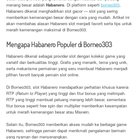
menang besar adalah
Habanero
. Di platform seperti
borneo303
,
Habanero dikenal menghadirkan slot gacor — slot yang sering
memberikan kemenangan besar dengan cara yang mudah. Artikel ini
akan membahas alasan Habanero slot menjadi favorit serta tips untuk
meraih kemenangan maksimal di Borneo303.
Mengapa Habanero Populer di Borneo303
Habanero dikenal sebagai provider slot dengan koleksi game yang
variatif dan berkualitas tinggi. Grafis yang menarik, tema yang unik,
serta mekanisme permainan yang seru membuat Habanero menjadi
pilihan favorit banyak pemain slot online.
Di Borneo303, slot Habanero mendapatkan perhatian khusus karena
RTP (
Return to Player
) yang tinggi dan fitur bonus yang melimpah.
RTP yang tinggi membuat peluang menang lebih besar, sementara
fitur bonus seperti free spin dan multiplier memberikan kesempatan
untuk meraih kemenangan besar atau Maxwin.
Selain itu, Borneo303 memberikan akses mudah ke berbagai game
Habanero, sehingga pemain dapat menikmati pengalaman bermain
yang nyaman dan menyenangkan.