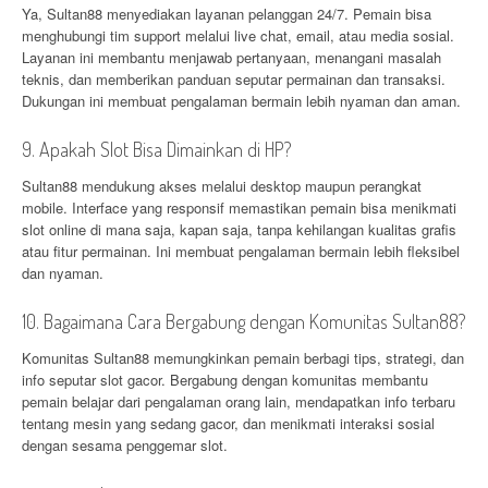
Ya, Sultan88 menyediakan layanan pelanggan 24/7. Pemain bisa
menghubungi tim support melalui live chat, email, atau media sosial.
Layanan ini membantu menjawab pertanyaan, menangani masalah
teknis, dan memberikan panduan seputar permainan dan transaksi.
Dukungan ini membuat pengalaman bermain lebih nyaman dan aman.
9. Apakah Slot Bisa Dimainkan di HP?
Sultan88 mendukung akses melalui desktop maupun perangkat
mobile. Interface yang responsif memastikan pemain bisa menikmati
slot online di mana saja, kapan saja, tanpa kehilangan kualitas grafis
atau fitur permainan. Ini membuat pengalaman bermain lebih fleksibel
dan nyaman.
10. Bagaimana Cara Bergabung dengan Komunitas Sultan88?
Komunitas Sultan88 memungkinkan pemain berbagi tips, strategi, dan
info seputar slot gacor. Bergabung dengan komunitas membantu
pemain belajar dari pengalaman orang lain, mendapatkan info terbaru
tentang mesin yang sedang gacor, dan menikmati interaksi sosial
dengan sesama penggemar slot.