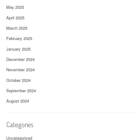
May 2025
April 2025
March 2025
February 2025
January 2025
December 2024
November 2024
October 2024
September 2024
August 2024
Categories
Uncategorized