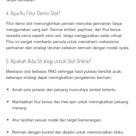
4. Apa Itu Fitur Demo Slot?
Fitur demo slot memungkinkan pemain mencoba permainan tanpa
menggunakan uang asli. Semua simbol, paylines, dan fitur bonus
tersedia sama seperti versi asli, tetapi menggunakan saldo virtual.
Fitur ini sangat membantu pemula untuk memahami mekanisme
permainan dan strategi taruhan sebelum bermain dengan modal nyata.
5. Apakah Ada Strategi untuk Slot Online?
Meskipun slot berbasis RNG sehingga hasil putaran bersifat acak,
beberapa strategi dapat meningkatkan pengalaman bermain:
Amati pola putaran dan peluang munculnya simbol tertentu.
Manfaatkan fitur bonus dan free spin untuk meningkatkan peluang
menang.
Atur taruhan sesuai modal dan target kemenangan.
Bermain dengan kontrol dan disiplin untuk meminimalkan risiko.