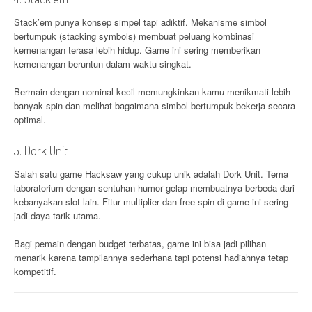
Stack’em punya konsep simpel tapi adiktif. Mekanisme simbol
bertumpuk (stacking symbols) membuat peluang kombinasi
kemenangan terasa lebih hidup. Game ini sering memberikan
kemenangan beruntun dalam waktu singkat.
Bermain dengan nominal kecil memungkinkan kamu menikmati lebih
banyak spin dan melihat bagaimana simbol bertumpuk bekerja secara
optimal.
5. Dork Unit
Salah satu game Hacksaw yang cukup unik adalah Dork Unit. Tema
laboratorium dengan sentuhan humor gelap membuatnya berbeda dari
kebanyakan slot lain. Fitur multiplier dan free spin di game ini sering
jadi daya tarik utama.
Bagi pemain dengan budget terbatas, game ini bisa jadi pilihan
menarik karena tampilannya sederhana tapi potensi hadiahnya tetap
kompetitif.