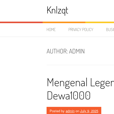
Skip
Knlzqt
to
content
HOME
PRIVACY POLICY
BUS
AUTHOR:
ADMIN
Mengenal Legen
Dewa1000
Posted by
admin
on
July 9, 2025