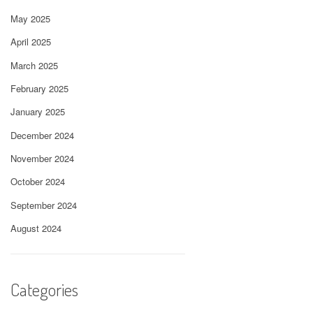
May 2025
April 2025
March 2025
February 2025
January 2025
December 2024
November 2024
October 2024
September 2024
August 2024
Categories