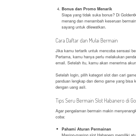
Bonus dan Promo Menarik
Siapa yang tidak suka bonus? Di Golden
menang dan menambah keseruan bermain. M
sayang untuk dilewatkan.
Cara Daftar dan Mulai Bermain
Jika kamu tertarik untuk mencoba sensasi b
Pertama, kamu hanya perlu melakukan pendaf
email. Setelah itu, kamu akan menerima akun
Setelah login, pilih kategori slot dan cari g
panduan lengkap dan demo game yang bisa 
dengan uang asli.
Tips Seru Bermain Slot Habanero di G
Agar pengalaman bermain makin menyenangka
coba:
Pahami Aturan Permainan
Masing-masing slot Habanero memiliki atur